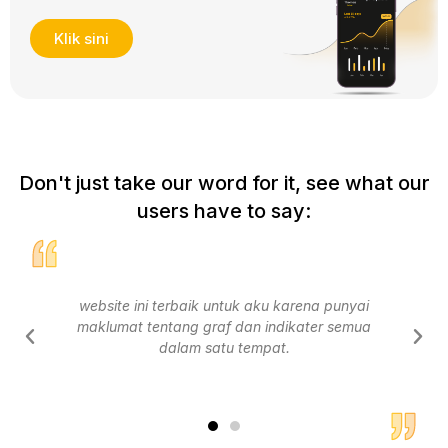
Klik sini
Don't just take our word for it, see what our
users have to say:
aku karena punyai
Ada topik yang aku suka sangat karena
 indikater semua
tak tahu tentang forex lebih tetapi website
mpat.
buat aka boleh memahami lebih muda
tentang forex asas.