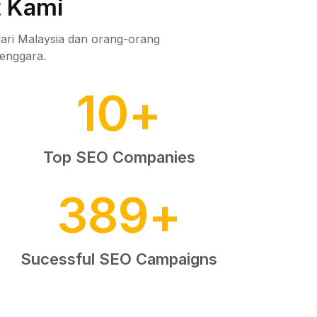
t Kami
ari Malaysia dan orang-orang
tenggara.
10
+
Top SEO Companies
389
+
Sucessful SEO Campaigns