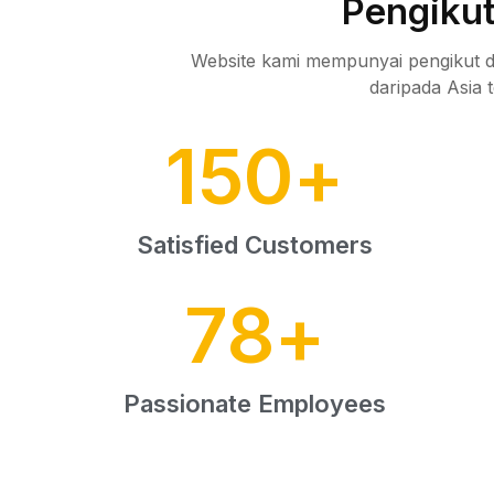
Pengiku
Website kami mempunyai pengikut d
daripada Asia 
150
+
Satisfied Customers
78
+
Passionate Employees