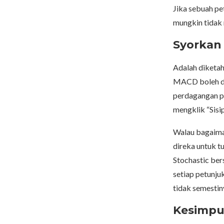
Jika sebuah pe
mungkin tidak 
Syorkan
Adalah diketah
MACD boleh di
perdagangan p
mengklik “Sisi
Walau bagaima
direka untuk t
Stochastic ber
setiap petunju
tidak semestiny
Kesimpu