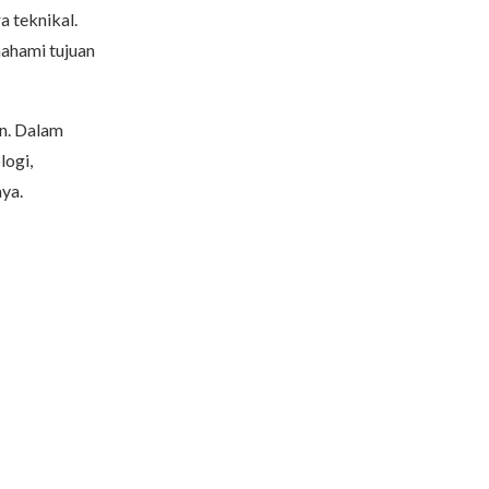
a teknikal.
ahami tujuan
n. Dalam
logi,
ya.