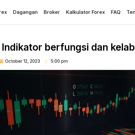
rex
Dagangan
Broker
Kalkulator Forex
FAQ
Ten
Indikator berfungsi dan kela
October 12, 2023
5:00 pm