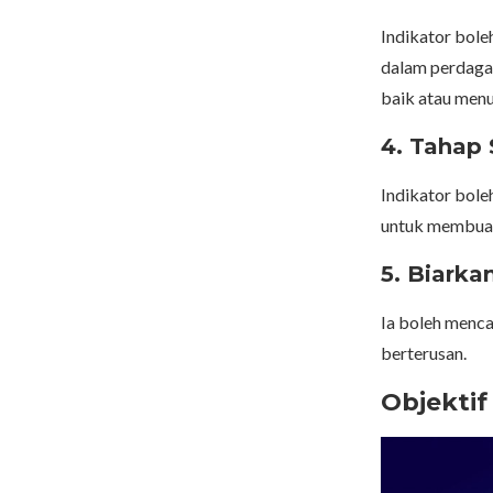
Indikator bole
dalam perdaga
baik atau menu
4.
Tahap 
Indikator bole
untuk membuat
5.
Biarka
Ia boleh menc
berterusan.
Objekti