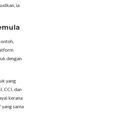
udkan, ia
emula
contoh,
atform
juk dengan
uk yang
I, CCI, dan
ayai kerana
f yang sama