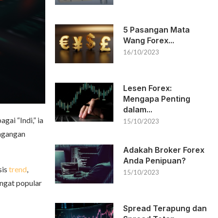
5 Pasangan Mata
Wang Forex...
16/10/2023
Lesen Forex:
Mengapa Penting
dalam...
gai “Indi,” ia
15/10/2023
dagangan
Adakah Broker Forex
Anda Penipuan?
sis
trend
,
15/10/2023
angat popular
Spread Terapung dan