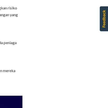
kan risiko
angan yang
da peniaga
an mereka