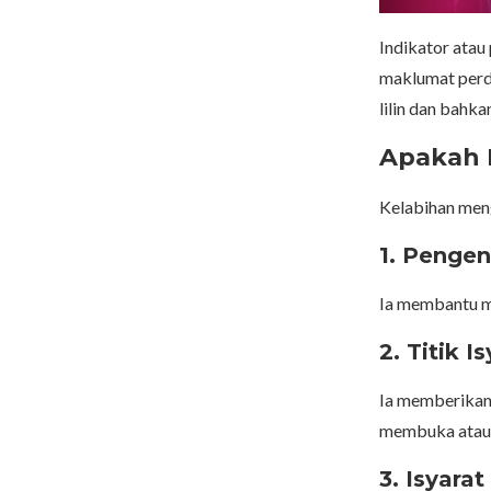
Indikator atau
maklumat perd
lilin dan bahk
Apakah 
Kelabihan meng
1.
Pengen
Ia membantu me
2.
Titik I
Ia memberikan 
membuka atau 
3. Isyara