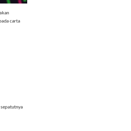
iakan
pada carta
a sepatutnya