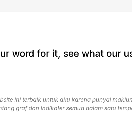
our word for it, see what our u
a topik yang aku suka sangat karena aka tak t
entang forex lebih tetapi website ini buat aka bol
memahami lebih mudah tentang forex asas.