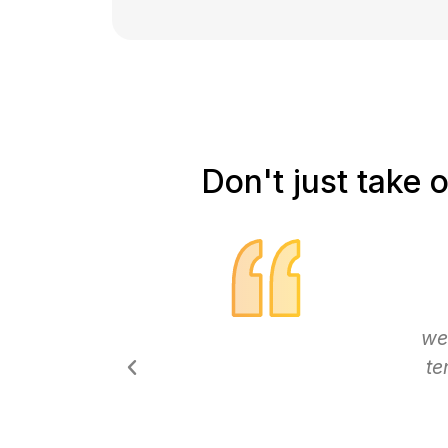
Don't just take 
 untuk aku karena punyai maklumat
Ad
ndikater semua dalam satu tempat.
t