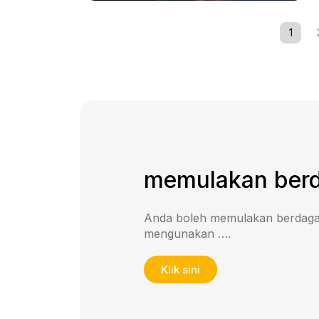
1
memulakan berd
Anda boleh memulakan berdagan
mengunakan ….
Klik sini