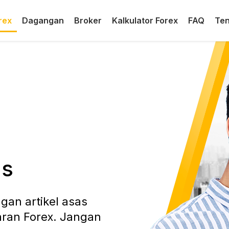
rex
Dagangan
Broker
Kalkulator Forex
FAQ
Ten
as
gan artikel asas
aran Forex. Jangan