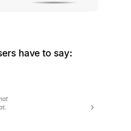
sers have to say:
ahu
website ini terbaik untuk aku ka
eh
tentang graf dan indikater semua