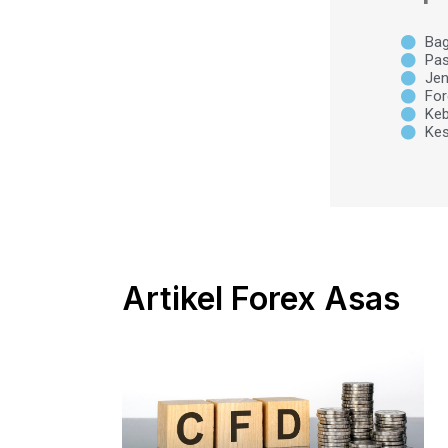
Bag
Pa
Jen
For
Keb
Kes
Artikel Forex Asas